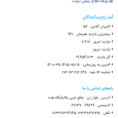
ایگاه اطلاع رسانی دولت
 بازدیدکنندگان
ربران آنلاین : 56
شترین بازدید همزمان : 941
دید امروز : 2,617
زدید دیروز :
بازدید : 19,954,803
ین به روزرسانی : 1405/05/18 14:10:35
I شما : 216.73.216.248
‌های تماس با ما
رس : بلوار زن - ضلع غربی پالایشگاه نفت
تی : 99669 - 67147
0833837135 08338374145