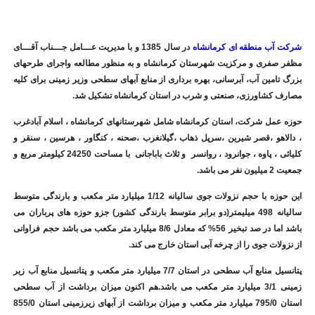
ت آب منطقه ای کرمانشاه
در سال 1385 و با مدیریت عـــامل جـــناب آقـــای
 صفری و مرکزیت شهرستان کرمانشاه و به منظور مطالعه واجرای طرحهای
 تامین آب، آبرسانی، بهره برداری از منابع آبهای سطحی وزیر زمینی برای کلیه
ف کشاورزی، صنعتی و شرب در استان کرمانشاه تشکیل شد.
 عمل شرکت، استان کرمانشاه شامل شهرستانهای کرمانشاه ، اسلام آبادغرب
لاهو ،قصر شیرین ،سرپل ذهاب ،گیلانغرب ،صحنه ، کنگاور ، هرسین ، سنقر و
کلیائی ، پاوه ، جوانرود ، روانسر و ثلاث باباجانی با مساحت 24250 کیلومتر مربع و
 نفر می باشد.
این حوزه با حجم نزولات جوی سالیانه 1/12 میلیارد متر مکعب و بارندگی متوسط
سالیانه 498 میلیمتر(دو برابر متوسط بارندگی کشور) جزو حوزه های پرباران می
باشد اما در صد تبخیر 56% که معادل 8/6 میلیارد متر مکعب می باشد حجم فراوانی
زولات جوی را از چرخه آبی استان خارج می کند.
پتانسیل منابع آب سطحی در استان 7/7 میلیارد متر مکعب و پتانسیل منابع آب زیر
زمینی 3/1 میلیارد متر مکعب می باشد.هم اکنون میزان برداشت از آب سطحی
استان 795/0 میلیارد متر مکعب و میزان برداشت از آبهای زیرزمینی استان 855/0