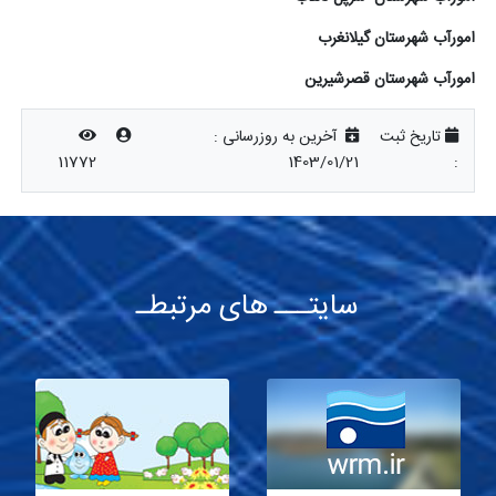
آب شهرستان گیلانغرب
رآب شهرستان قصرشیرین
تاریخ ثبت
آخرین به روزرسانی :
11772
1403/01/21
سایتـــ های مرتبطـ