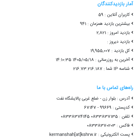
آمار بازدیدکنندگان
کاربران آنلاین : 59
بیشترین بازدید همزمان : 941
بازدید امروز : 2,821
بازدید دیروز :
کل بازدید : 19,955,007
آخرین به روزرسانی : 1405/05/18 14:10:35
شناسه IP شما : 216.73.216.187
راه‌های تماس با ما
آدرس : بلوار زن - ضلع غربی پالایشگاه نفت
کدپستی : 99669 - 67147
تلفن : 0833837135 08338374145
فاکس : 08338370203
پست الکترونیکی : kermanshah[at]kshrw.ir