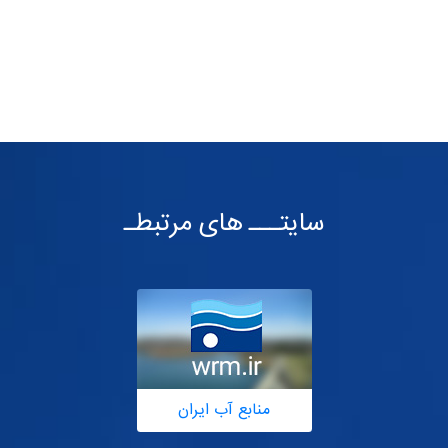
سایتـــ های مرتبطـ
منابع آب ایران