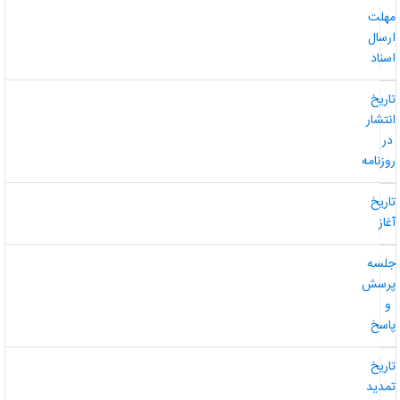
هلت
رسال
سناد
اریخ
نتشار
ر
وزنامه
اریخ
غاز
لسه
رسش
و
اسخ
اریخ
مدید