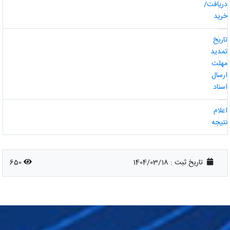
ریافت/
رید
اریخ
مدید
هلت
رسال
سناد
علام
تیجه
تاریخ ثبت :
1404/03/18
650