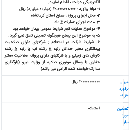
الکترونیکی دولت ، اقدام نمایید.
1- مبلغ برآورد : 12،000،000،000
(دوازده میلیارد)
ریال
2- محل اجرای پروژه : سطح استان کرمانشاه
3- مدت اجرای عملیات
4
ماه
4- موضوع عملیات تابع شرایط عمومی پیمان خواهد بود.
5- به موضوع این پیمان هیچگونه تعدیلی تعلق نمی گیرد .
6- شرایط شرکت در
استعلام : شرکتهای دارای صلاحیت
پیمانکاری معتبر حداقل رتبه
5
رشته
آب یا رتبه
5
رشته
کاوش های زمینی و یا شرکتهای دارای پروانه صلاحیت معتبر
حفاری با وسائل موتوری صادره از وزارت نیرو
(بارگذاری
مدارک خواسته شده
الزامی می باشد).
120000000000 ریال
یزان
رآورد
زینه
استعلام
ضمین
ورد
از