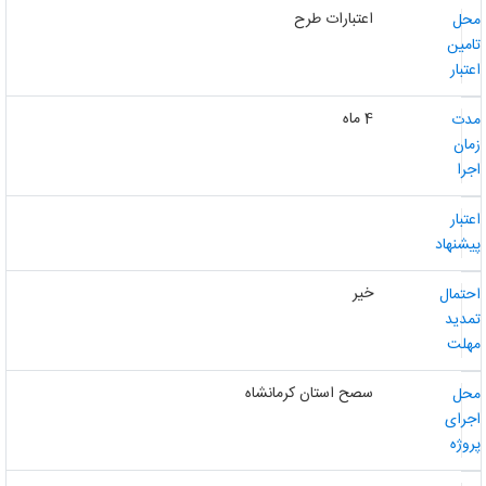
اعتبارات طرح
حل
امین
عتبار
4 ماه
دت
مان
جرا
عتبار
یشنهاد
خیر
حتمال
مدید
هلت
سصح استان کرمانشاه
حل
جرای
روژه