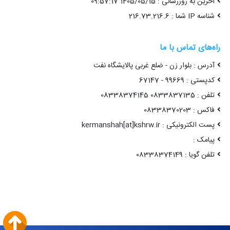
آخرین به روزرسانی : 1405/05/15 09:57:17
شناسه IP شما : 216.73.216.6
راه‌های تماس با ما
آدرس : بلوار زن - ضلع غربی پالایشگاه نفت
کدپستی : 99669 - 67147
تلفن : 0833837135 08338374145
فاکس : 08338370203
پست الکترونیکی : kermanshah[at]kshrw.ir
پیامک :
تلفن گویا : 08338374149