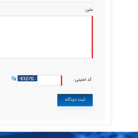
متن:
کد امنیتی: