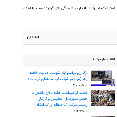
ضور امیریان مدیرعامل؛درویشی معاون مالی وپشتیبانی وجمعی از مدیران وهمکاران شرکت برگزار شد از خدمات ارزنده 6 نفر از همکارانیکه اخیراً به افتخار بازنشستگی نائل گردیده بودند با اهداء
1966
اخبار مرتبط
برگزاری مراسم ایام شهادت حضرت فاطمه
زهرا(س) در شرکت آب منطقه‌ای کرمانشاه
1404/09/02
جلسه گرامیداشت هفته دفاع مقدس با
حضور مدیرعامل، معاونین و کارکنان
رزمنده شرکت آب منطقه‌ای کرمانشاه
1404/07/02