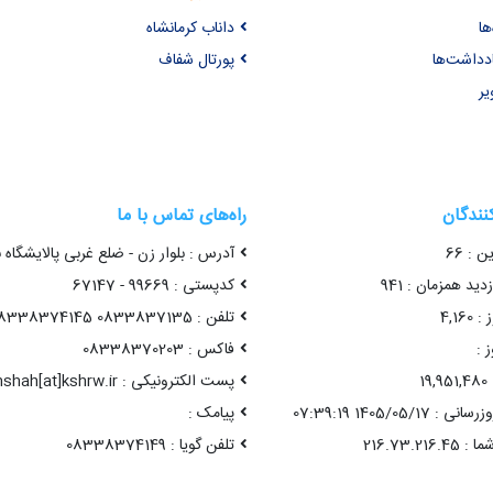
ها
داناب کرمانشاه
ادداشت‌ها
پورتال شفاف
یر
کنندگان
راه‌های تماس با ما
ن : 66
آدرس : بلوار زن - ضلع غربی پالایشگاه 
ید همزمان : 941
کدپستی : 99669 - 67147
4,16
تلفن : 0833837135 08338374145
 :
فاکس : 08338370203
1
پست الکترونیکی : kermanshah[at]kshrw.ir
1405/05/17 07:39:19
پیامک :
تلفن گویا : 08338374149