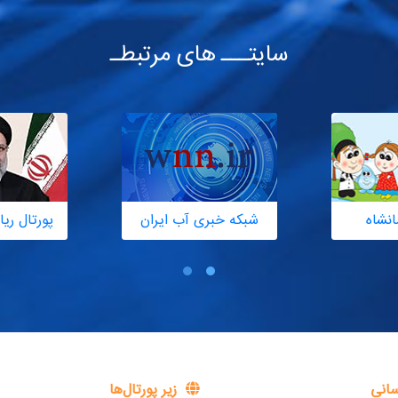
سایتـــ های مرتبطـ
انشاه
شبکه خبری آب ایران
پورتال ر
سانی
زیر پورتال‌ها